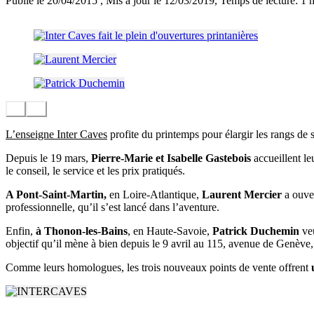
Publié le 20/04/2015
, Mis à jour le 12/03/2019
, Temps de lecture: 1 
L’enseigne Inter Caves
profite du printemps pour élargir les rangs de s
Depuis le 19 mars,
Pierre-Marie et Isabelle Gastebois
accueillent le
le conseil, le service et les prix pratiqués.
A Pont-Saint-Martin,
en Loire-Atlantique,
Laurent Mercier
a ouver
professionnelle, qu’il s’est lancé dans l’aventure.
Enfin,
à Thonon-les-Bains
, en Haute-Savoie,
Patrick Duchemin
veu
objectif qu’il mène à bien depuis le 9 avril au 115, avenue de Genève,
Comme leurs homologues, les trois nouveaux points de vente offrent