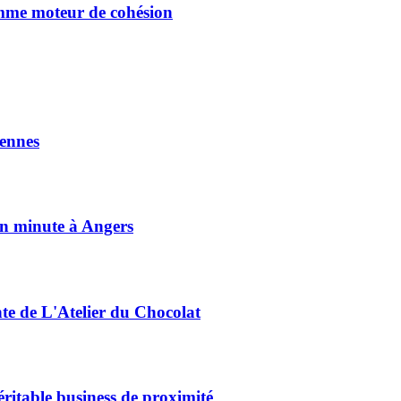
omme moteur de cohésion
ennes
on minute à Angers
nte de L'Atelier du Chocolat
éritable business de proximité