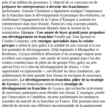
près d’un million de personnes. L’objectif de ce concours est de
préparer les entrepreneurs à devenir des franchiseurs
performants. Antoine Charlanne a également souligné l’importance
de la franchise dans le développement économique des territoires, en
réaffirmant l’engagement de la Caisse d’Épargne à soutenir les
entrepreneurs dans leur réussite. Parmi les cinq concepts primés,
Gyraya s’est particulièrement illustrée dans le secteur de la
restauration.
Gyraya : Une année de loyer gratuit pour propulser
son développement en franchise
Fondée par Tom Igounet et
Charles Couturier, cette
enseigne spécialisée dans la cuisine
grecque
a séduit le jury grâce à la solidité de son concept et à son
fort potentiel de développement. Déjà implantée à Montpellier et
Bordeaux, Gyraya bénéficie désormais d’un avantage majeur pour
accélérer son expansion : une année de loyer gratuit dans l’un des
centres commerciaux de plein air du groupe Frey, grâce au prix
spécial Frey et à celui du développement de réseau. « Une
opportunité exceptionnelle », ont déclaré les deux fondateurs, qui
ambitionnent de faire grandir leur réseau en recrutant de nouveaux
partenaires.
Le développement en franchise, pilier de la stratégie
de Gyraya
Ces distinctions renforcent la
stratégie de
développement en franchise
de Gyraya, qui recherche activement
de nouveaux partenaires pour étendre son réseau. L’enseigne, portée
par l’innovation et l’ambition, incarne parfaitement les tendances
actuelles du marché de la franchise en France. Elle poursuit ainsi son
objectif de devenir une référence incontournable de la gastronomie