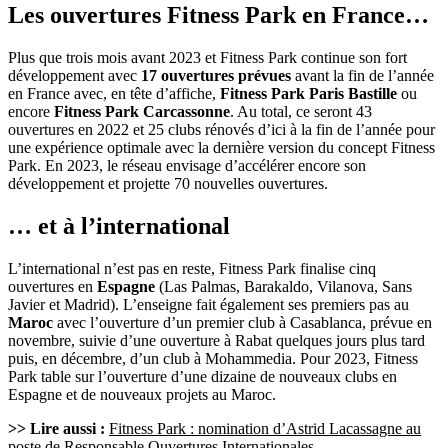
Les ouvertures Fitness Park en France…
Plus que trois mois avant 2023 et Fitness Park continue son fort
développement avec
17 ouvertures prévues
avant la fin de l’année
en France avec, en tête d’affiche,
Fitness Park Paris Bastille
ou
encore
Fitness Park Carcassonne
. Au total, ce seront 43
ouvertures en 2022 et 25 clubs rénovés d’ici à la fin de l’année pour
une expérience optimale avec la dernière version du concept Fitness
Park. En 2023, le réseau envisage d’accélérer encore son
développement et projette 70 nouvelles ouvertures.
… et à l’international
L’international n’est pas en reste, Fitness Park finalise cinq
ouvertures en
Espagne
(Las Palmas, Barakaldo, Vilanova, Sans
Javier et Madrid). L’enseigne fait également ses premiers pas au
Maroc
avec l’ouverture d’un premier club à Casablanca, prévue en
novembre, suivie d’une ouverture à Rabat quelques jours plus tard
puis, en décembre, d’un club à Mohammedia. Pour 2023, Fitness
Park table sur l’ouverture d’une dizaine de nouveaux clubs en
Espagne et de nouveaux projets au Maroc.
>> Lire aussi :
Fitness Park : nomination d’Astrid Lacassagne au
poste de Responsable Ouvertures Internationales