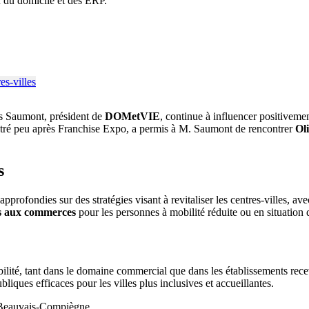
 du domicile et des ERP.
as Saumont, président de
DOMetVIE
, continue à influencer positivem
stré peu après Franchise Expo, a permis à M. Saumont de rencontrer
Ol
s
profondies sur des stratégies visant à revitaliser les centres-villes, avec
ès aux commerces
pour les personnes à mobilité réduite ou en situatio
té, tant dans le domaine commercial que dans les établissements recev
liques efficaces pour les villes plus inclusives et accueillantes.
 Beauvais-Compiègne