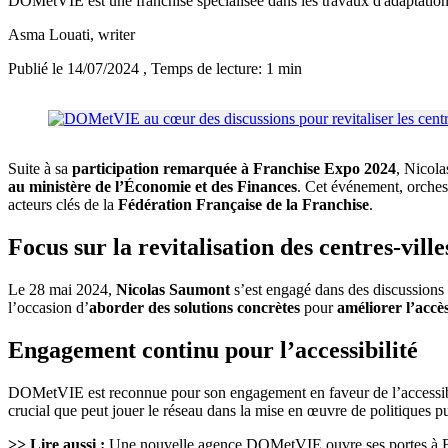
DOMetVIE est une franchise spécialisée dans les travaux d'adaptation
Asma Louati
, writer
Publié le 14/07/2024
, Temps de lecture: 1 min
Suite à sa
participation remarquée à Franchise Expo 2024
, Nicol
au ministère de l’Économie et des Finances
. Cet événement, orche
acteurs clés de la
Fédération Française de la Franchise
.
Focus sur la revitalisation des centres-ville
Le 28 mai 2024,
Nicolas Saumont
s’est engagé dans des discussions ap
l’occasion d’
aborder des solutions concrètes
pour
améliorer l’acc
Engagement continu pour l’accessibilité
DOMetVIE est reconnue pour son engagement en faveur de l’accessibili
crucial que peut jouer le réseau dans la mise en œuvre de politiques pub
>> Lire aussi :
Une nouvelle agence DOMetVIE ouvre ses portes à