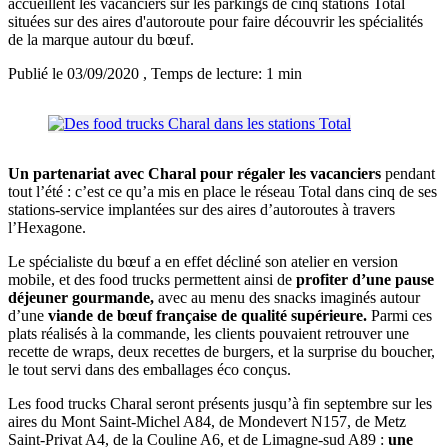
accueillent les vacanciers sur les parkings de cinq stations Total
situées sur des aires d'autoroute pour faire découvrir les spécialités
de la marque autour du bœuf.
Publié le 03/09/2020
, Temps de lecture: 1 min
Un partenariat avec Charal pour régaler les vacanciers
pendant
tout l’été : c’est ce qu’a mis en place le réseau Total dans cinq de ses
stations-service implantées sur des aires d’autoroutes à travers
l’Hexagone.
Le spécialiste du bœuf a en effet décliné son atelier en version
mobile, et des food trucks permettent ainsi de
profiter d’une pause
déjeuner gourmande,
avec au menu des snacks imaginés autour
d’une
viande de bœuf française de qualité supérieure.
Parmi ces
plats réalisés à la commande, les clients pouvaient retrouver une
recette de wraps, deux recettes de burgers, et la surprise du boucher,
le tout servi dans des emballages éco conçus.
Les food trucks Charal seront présents jusqu’à fin septembre sur les
aires du Mont Saint-Michel A84, de Mondevert N157, de Metz
Saint-Privat A4, de la Couline A6, et de Limagne-sud A89 :
une