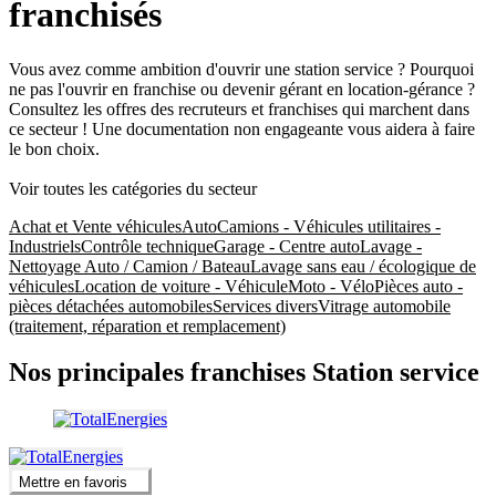
franchisés
Vous avez comme ambition d'ouvrir une station service ? Pourquoi
ne pas l'ouvrir en franchise ou devenir gérant en location-gérance ?
Consultez les offres des recruteurs et franchises qui marchent dans
ce secteur ! Une documentation non engageante vous aidera à faire
le bon choix.
Voir toutes les catégories du secteur
Achat et Vente véhicules
Auto
Camions - Véhicules utilitaires -
Industriels
Contrôle technique
Garage - Centre auto
Lavage -
Nettoyage Auto / Camion / Bateau
Lavage sans eau / écologique de
véhicules
Location de voiture - Véhicule
Moto - Vélo
Pièces auto -
pièces détachées automobiles
Services divers
Vitrage automobile
(traitement, réparation et remplacement)
Nos principales franchises Station service
Mettre en favoris