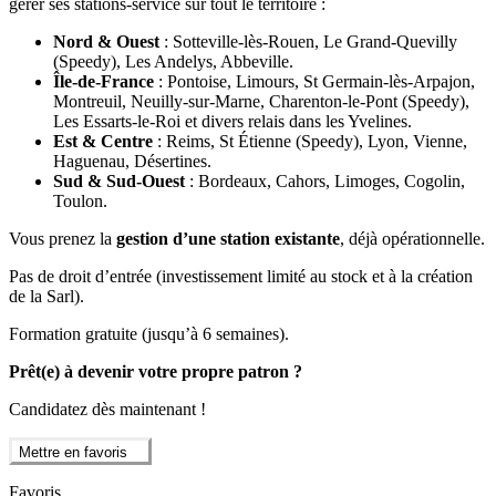
gérer ses stations-service sur tout le territoire :
Nord & Ouest
: Sotteville-lès-Rouen, Le Grand-Quevilly
(Speedy), Les Andelys, Abbeville.
Île-de-France
: Pontoise, Limours, St Germain-lès-Arpajon,
Montreuil, Neuilly-sur-Marne, Charenton-le-Pont (Speedy),
Les Essarts-le-Roi et divers relais dans les Yvelines.
Est & Centre
: Reims, St Étienne (Speedy), Lyon, Vienne,
Haguenau, Désertines.
Sud & Sud-Ouest
: Bordeaux, Cahors, Limoges, Cogolin,
Toulon.
Vous prenez la
gestion d’une station existante
, déjà opérationnelle.
Pas de droit d’entrée (investissement limité au stock et à la création
de la Sarl).
Formation gratuite (jusqu’à 6 semaines).
Prêt(e) à devenir votre propre patron ?
Candidatez dès maintenant !
Mettre en favoris
Favoris