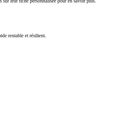
s sur leur fiche personnalisée pour en savoir plus.
de rentable et résilient.