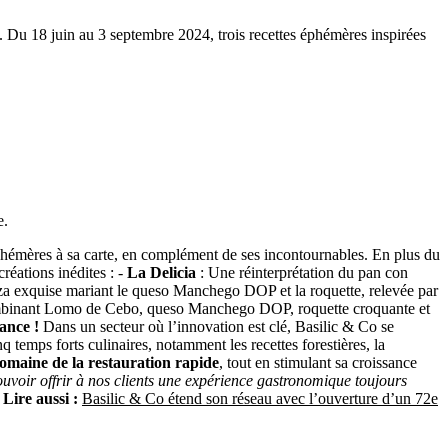
e. Du 18 juin au 3 septembre 2024, trois recettes éphémères inspirées
e.
éphémères à sa carte, en complément de ses incontournables. En plus du
réations inédites : -
La Delicia
: Une réinterprétation du pan con
a exquise mariant le queso Manchego DOP et la roquette, relevée par
mbinant Lomo de Cebo, queso Manchego DOP, roquette croquante et
mance !
Dans un secteur où l’innovation est clé, Basilic & Co se
 temps forts culinaires, notamment les recettes forestières, la
domaine de la restauration rapide
, tout en stimulant sa croissance
uvoir offrir à nos clients une expérience gastronomique toujours
 Lire aussi :
Basilic & Co étend son réseau avec l’ouverture d’un 72e