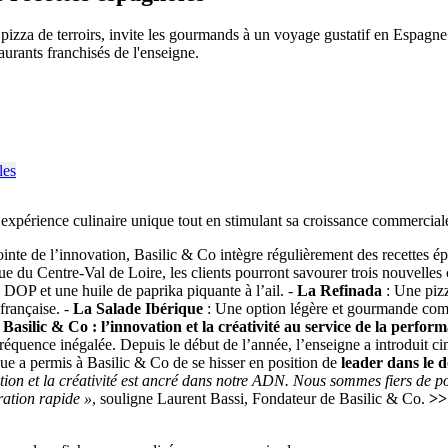
la pizza de terroirs, invite les gourmands à un voyage gustatif en Espagn
aurants franchisés de l'enseigne.
 expérience culinaire unique tout en stimulant sa croissance commercial
inte de l’innovation, Basilic & Co intègre régulièrement des recettes 
 du Centre-Val de Loire, les clients pourront savourer trois nouvelles c
OP et une huile de paprika piquante à l’ail. -
La Refinada
: Une pizz
 française. -
La Salade Ibérique
: Une option légère et gourmande co
.
Basilic & Co : l’innovation et la créativité au service de la perfor
équence inégalée. Depuis le début de l’année, l’enseigne a introduit cinq
que a permis à Basilic & Co de se hisser en position de
leader dans le 
ion et la créativité est ancré dans notre ADN. Nous sommes fiers de po
ration rapide »
, souligne Laurent Bassi, Fondateur de Basilic & Co.
>>