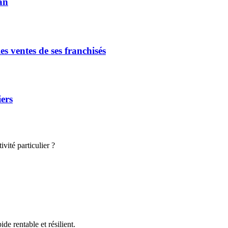
an
s ventes de ses franchisés
iers
vité particulier ?
de rentable et résilient.