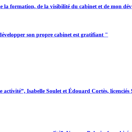
formation, de la visibilité du cabinet et de mon déve
elopper son propre cabinet est gratifiant "
 activité”, Isabelle Soulet et Édouard Cortès, licenc