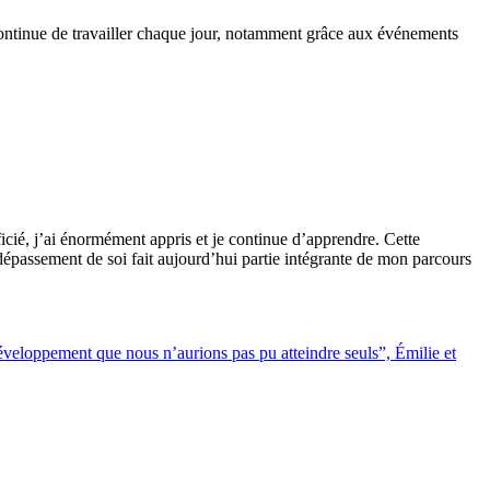
 continue de travailler chaque jour, notamment grâce aux événements
cié, j’ai énormément appris et je continue d’apprendre. Cette
dépassement de soi fait aujourd’hui partie intégrante de mon parcours
loppement que nous n’aurions pas pu atteindre seuls”, Émilie et