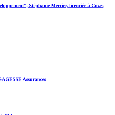
loppement”, Stéphanie Mercier, licenciée à Cozes
iés SAGESSE Assurances