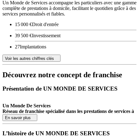
Un Monde de Services accompagne les particuliers avec une gamme
complète de prestations à domicile, facilitant le quotidien grâce à des
services personnalisés et fiables.
15 000 €
Droit d'entrée
39 500 €
Investissement
27
Implantations
Voir les autres chiffres clés
Découvrez notre concept de franchise
Présentation de UN MONDE DE SERVICES
Un Monde De Services
Réseau de franchise spécialisé dans les prestations de services à
la personne à domicile
En savoir plus
Créée en avril 2006, la franchise Un Monde de Services propose
L’histoire de UN MONDE DE SERVICES
une offre complète et globale de services à la personne à domicile,
exclusivement dédiée au particulier. Réseau reconnu sur le secteur,