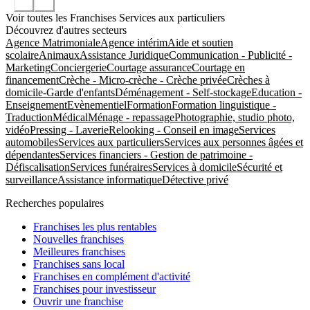
Voir toutes les Franchises Services aux particuliers
Découvrez d'autres secteurs
Agence Matrimoniale
Agence intérim
Aide et soutien
scolaire
Animaux
Assistance Juridique
Communication - Publicité -
Marketing
Conciergerie
Courtage assurance
Courtage en
financement
Crèche - Micro-crèche - Crèche privée
Crèches à
domicile-Garde d'enfants
Déménagement - Self-stockage
Education -
Enseignement
Evènementiel
Formation
Formation linguistique -
Traduction
Médical
Ménage - repassage
Photographie, studio photo,
vidéo
Pressing - Laverie
Relooking - Conseil en image
Services
automobiles
Services aux particuliers
Services aux personnes âgées et
dépendantes
Services financiers - Gestion de patrimoine -
Défiscalisation
Services funéraires
Services à domicile
Sécurité et
surveillance
Assistance informatique
Détective privé
Recherches populaires
Franchises les plus rentables
Nouvelles franchises
Meilleures franchises
Franchises sans local
Franchises en complément d'activité
Franchises pour investisseur
Ouvrir une franchise