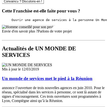
Convaincu ? Discutons-en !
marquée par une valorisation de la proximité et de la qualité des
interventions. Le réseau cultive une image de fiabilité, favorisée par
Cette Franchise est-elle faite pour vous ?
la constance du suivi, la clarté des process et l’adaptation
permanente de ses offres. Rejoindre Un Monde de Services, c’est
placer la satisfaction client et la performance au cœur de son projet
entrepreneurial, tout en profitant d’une vraie capacité d’innovation
pour se différencier au quotidien.
Envie d'en savoir plus ?
Parlons de votre projet
Actualités
de UN MONDE DE
SERVICES
Mis à jour le 12/03/2019
Un monde de services met le pied à la Réunion
annonce l’ouverture de trois nouvelles agences en juin 2010. Pour le
réseau, spécialisé dans les services à personne, ce sont là autant de
signes d’encouragement. Ces trois ouvertures sont programmées à
Lyon, Compiègne ainsi qu’à la Réunion.