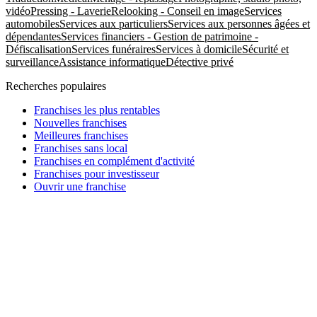
vidéo
Pressing - Laverie
Relooking - Conseil en image
Services
automobiles
Services aux particuliers
Services aux personnes âgées et
dépendantes
Services financiers - Gestion de patrimoine -
Défiscalisation
Services funéraires
Services à domicile
Sécurité et
surveillance
Assistance informatique
Détective privé
Recherches populaires
Franchises les plus rentables
Nouvelles franchises
Meilleures franchises
Franchises sans local
Franchises en complément d'activité
Franchises pour investisseur
Ouvrir une franchise