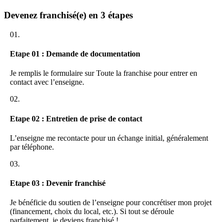
stratégique sur la décoration et la présentation, garantissant de
meilleures performances sur les plateformes (notamment
Devenez franchisé(e) en 3 étapes
Airbnb).
Un engagement constant pour la transparence lors du suivi
01.
administratif et financier.
Chaque franchise bénéficie d’outils de pilotage performants et de
Etape 01 : Demande de documentation
ressources partagées qui optimisent la gestion au quotidien.
Je remplis le formulaire sur Toute la franchise pour entrer en
Pourquoi rejoindre le réseau Tranquille Émile ?
contact avec l’enseigne.
Intégrer Tranquille Émile, c’est choisir une structure solide, qui déjà
02.
fait ses preuves sur le marché. Les franchisés s’appuient sur :
Etape 02 : Entretien de prise de contact
Une marque puissante et reconnue pour sa fiabilité et sa
qualité de gestion.
L’enseigne me recontacte pour un échange initial, généralement
Un positionnement haut de gamme visant autant la
par téléphone.
valorisation des biens que l’exigence de service client.
Des formations, un accompagnement dédié, et un accès à un
03.
réseau de partenaires stratégiques sur tout le territoire.
Ce modèle permet d’entreprendre dans un secteur à fort potentiel,
Etape 03 : Devenir franchisé
tout en étant porté par un esprit collectif et des valeurs humaines,
favorisant la croissance individuelle et l’essor du réseau.
Je bénéficie du soutien de l’enseigne pour concrétiser mon projet
(financement, choix du local, etc.). Si tout se déroule
Les avantages du franchisé
parfaitement, je deviens franchisé !