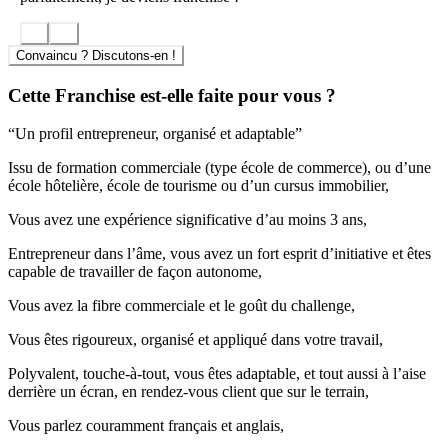
Choisir Tranquille Émile c’est miser sur :
Convaincu ? Discutons-en !
L’appui d’un savoir-faire reconnu dans la gestion locative
saisonnière.
Cette Franchise est-elle faite pour vous ?
Des process optimisés pour assurer la rentabilité de l’activité
et la satisfaction client.
Un modèle d’affaires sans royalties sur le chiffre d’affaires,
“Un profil entrepreneur, organisé et adaptable”
offrant ainsi une rentabilité accrue dès le lancement.
Une politique de formation continue pour développer les
Issu de formation commerciale (type école de commerce), ou d’une
compétences.
école hôtelière, école de tourisme ou d’un cursus immobilier,
Un solide ancrage local, pour coller au plus près des besoins
Vous avez une expérience significative d’au moins 3 ans,
du marché régional.
Entrepreneur dans l’âme, vous avez un fort esprit d’initiative et êtes
L’engagement responsable au cœur du projet
capable de travailler de façon autonome,
Loin de se limiter à la prestation logistique, Tranquille Émile
Vous avez la fibre commerciale et le goût du challenge,
s’implique activement dans la promotion du tourisme durable. Le
réseau porte des valeurs éthiques en accompagnant propriétaires et
Vous êtes rigoureux, organisé et appliqué dans votre travail,
locataires dans la sensibilisation aux bonnes pratiques éco-
responsables, à travers une charte interne et des actions concrètes sur
Polyvalent, touche-à-tout, vous êtes adaptable, et tout aussi à l’aise
le terrain.
derrière un écran, en rendez-vous client que sur le terrain,
Chiffres clés et accompagnement des franchisés
Vous parlez couramment français et anglais,
Le droit d’entrée abordable, l’absence de royalties et un