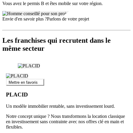
Vous avez le permis B et êtes mobile sur votre région.
accompagnement sur-mesure permettent un démarrage accessible :
Droit d’entrée : 1 500 euros
Envie d'en savoir plus ?
Parlons de votre projet
Investissement initial accessible
Apport personnel dès 3 000 euros
Chiffre d’affaires potentiel à 2 ans : 70 000 euros
Les franchises qui recrutent dans le
Chaque porteur de projet est accompagné de l’étude de faisabilité à
l’ouverture, puis tout au long de l’activité via des outils digitaux,
même secteur
l’accès à un centre de ressources, et l’expertise du réseau national.
Mettre en favoris
PLACID
Un modèle immobilier rentable, sans investissement lourd.
Notre concept unique ? Nous transformons la location classique
en investissement sans contrainte avec nos offres clé en main et
flexibles.