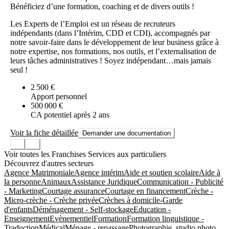
Bénéficiez d’une formation, coaching et de divers outils !
Les Experts de l’Emploi est un réseau de recruteurs
indépendants (dans l’Intérim, CDD et CDI), accompagnés par
notre savoir-faire dans le développement de leur business grâce à
notre expertise, nos formations, nos outils, et l’externalisation de
leurs tâches administratives ! Soyez indépendant…mais jamais
seul !
2 500 €
Apport personnel
500 000 €
CA potentiel après 2 ans
Voir la fiche détaillée
Demander une documentation
Voir toutes les Franchises Services aux particuliers
Découvrez d'autres secteurs
Agence Matrimoniale
Agence intérim
Aide et soutien scolaire
Aide à
la personne
Animaux
Assistance Juridique
Communication - Publicité
- Marketing
Courtage assurance
Courtage en financement
Crèche -
Micro-crèche - Crèche privée
Crèches à domicile-Garde
d'enfants
Déménagement - Self-stockage
Education -
Enseignement
Evènementiel
Formation
Formation linguistique -
Traduction
Médical
Ménage - repassage
Photographie, studio photo,