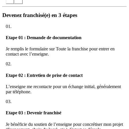
Les intervenants de Sous Mon Toit sont des professionnels recrutés,
formés, expérimentés, motivés et compétents.
Pour chaque catégorie de services nous vous proposons un
Devenez franchisé(e) en 3 étapes
personnel différent et qualifié. Nos auxiliaires parentales, nos aides
ménagères ou nos auxiliaires de vie sont embauchées en CDI par
Sous Mon Toit, vous ne gérez donc pas de contrat de travail.
01.
Un service labellisé
Etape 01 : Demande de documentation
La société Sous Mon Toit dispose de: L’AGRÉMENT QUALITÉ
délivré par l’état qui permet d’intervenir auprès des publics fragiles.
Je remplis le formulaire sur Toute la franchise pour entrer en
Ce “label” officiel vous garantit le sérieux, le professionnalisme et
contact avec l’enseigne.
l’engagement de notre personnel.
02.
Etape 02 : Entretien de prise de contact
L’enseigne me recontacte pour un échange initial, généralement
par téléphone.
03.
Etape 03 : Devenir franchisé
Je bénéficie du soutien de l’enseigne pour concrétiser mon projet