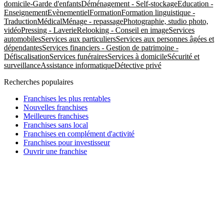
domicile-Garde d'enfants
Déménagement - Self-stockage
Education -
Enseignement
Evènementiel
Formation
Formation linguistique -
Traduction
Médical
Ménage - repassage
Photographie, studio photo,
vidéo
Pressing - Laverie
Relooking - Conseil en image
Services
automobiles
Services aux particuliers
Services aux personnes âgées et
dépendantes
Services financiers - Gestion de patrimoine -
Défiscalisation
Services funéraires
Services à domicile
Sécurité et
surveillance
Assistance informatique
Détective privé
Recherches populaires
Franchises les plus rentables
Nouvelles franchises
Meilleures franchises
Franchises sans local
Franchises en complément d'activité
Franchises pour investisseur
Ouvrir une franchise