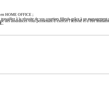
oine en HOME OFFICE ;
travaillez à la réussite de vos courtiers filleuls grâce à un management p
de des assurances vous permettant d’exercer l’activité et d’être immatr
AL
.
e
pe
dans votre intégration au réseau OPTIMONIAL, d’une formation initial
 d’une animation, d’outils de gestion relation clients, d’un back office 
iale Multiactivité & Multiproduit en gestion de patrimoine
ONIAL
& de notre offre globale
tisfaction de vos clients et dans l’application d’un savoir-faire éprouvé 
niveau qui vous permet de développer et manager un réseau de filleuls