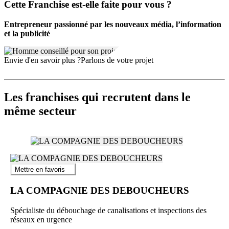
Cette Franchise est-elle faite pour vous ?
local, ainsi que les fondamentaux de la monétisation publicitaire. Un
soutien continu assure la gestion quotidienne : assistance technique,
veille sur l’actualité média et impulsion marketing sont inclus dans la
Entrepreneur passionné par les nouveaux média, l’information
démarche d’accompagnement.
et la publicité
Envie d'en savoir plus ?
Parlons de votre projet
Les franchises qui recrutent dans le
même secteur
Mettre en favoris
LA COMPAGNIE DES DEBOUCHEURS
Spécialiste du débouchage de canalisations et inspections des
réseaux en urgence