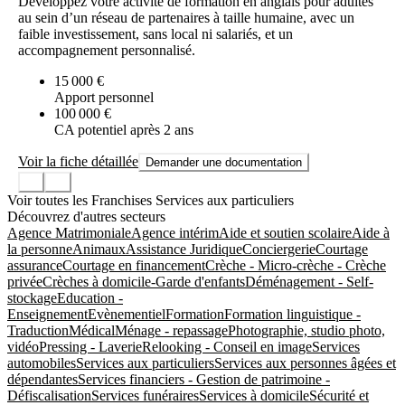
Développez votre activité de formation en anglais pour adultes
au sein d’un réseau de partenaires à taille humaine, avec un
faible investissement, sans local ni salariés, et un
accompagnement personnalisé.
15 000 €
Apport personnel
100 000 €
CA potentiel après 2 ans
Voir la fiche détaillée
Demander une documentation
Voir toutes les Franchises Services aux particuliers
Découvrez d'autres secteurs
Agence Matrimoniale
Agence intérim
Aide et soutien scolaire
Aide à
la personne
Animaux
Assistance Juridique
Conciergerie
Courtage
assurance
Courtage en financement
Crèche - Micro-crèche - Crèche
privée
Crèches à domicile-Garde d'enfants
Déménagement - Self-
stockage
Education -
Enseignement
Evènementiel
Formation
Formation linguistique -
Traduction
Médical
Ménage - repassage
Photographie, studio photo,
vidéo
Pressing - Laverie
Relooking - Conseil en image
Services
automobiles
Services aux particuliers
Services aux personnes âgées et
dépendantes
Services financiers - Gestion de patrimoine -
Défiscalisation
Services funéraires
Services à domicile
Sécurité et