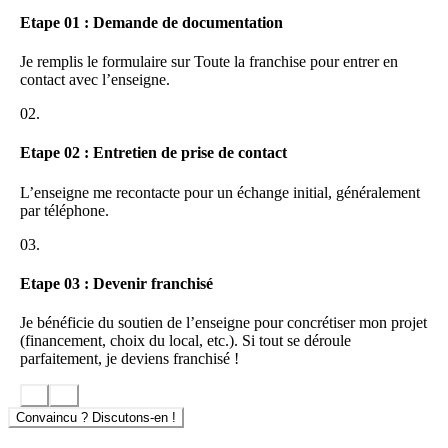
Un accompagnement personnalisé à chaque étape, de la
Etape 01 : Demande de documentation
création du média local jusqu’à la mise en place des outils de
gestion
Je remplis le formulaire sur Toute la franchise pour entrer en
contact avec l’enseigne.
Le profil recherché pour rejoindre Lyon Poche
02.
Les candidats ayant un réel intérêt pour les médias, la
communication, ou le développement local trouveront dans le
Etape 02 : Entretien de prise de contact
modèle Lyon Poche un terrain propice à leur ambition
entrepreneuriale. L’expérience dans la presse ou le digital constitue
un avantage certain, mais ce n’est pas un prérequis. La motivation,
L’enseigne me recontacte pour un échange initial, généralement
l’autonomie et le désir d’animer un réseau local sélectif sont
par téléphone.
primordiaux.
03.
Sens du contact et goût du terrain pour dynamiser le média
dans sa région
Etape 03 : Devenir franchisé
Forte motivation pour entreprendre dans l’univers numérique
Capacité à créer un écosystème relationnel avec annonceurs,
Je bénéficie du soutien de l’enseigne pour concrétiser mon projet
institutions, partenaires locaux
(financement, choix du local, etc.). Si tout se déroule
parfaitement, je deviens franchisé !
Un accompagnement complet pour les affiliés
Lyon Poche met à disposition de ses affiliés une feuille de route
Convaincu ? Discutons-en !
structurée et un accès à des outils professionnels éprouvés. La
formation initiale aborde l’écosystème média, le positionnement