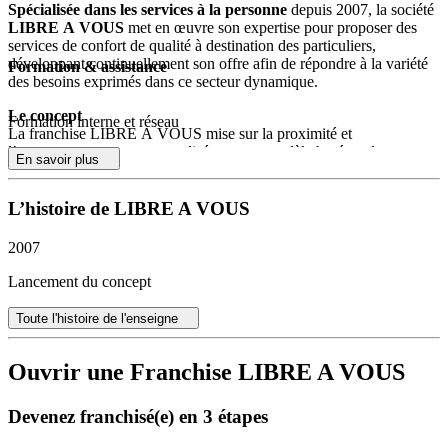
Spécialisée dans les services à la personne
depuis 2007, la société
LIBRE A VOUS
met en œuvre son expertise pour proposer des
services de confort de qualité à destination des particuliers,
développant continuellement son offre afin de répondre à la variété
Formation & assistance
des besoins exprimés dans ce secteur dynamique.
Le concept
Formation interne et réseau
La franchise LIBRE A VOUS mise sur la proximité et
l’accompagnement personnalisé avec un modèle basé sur le
En savoir plus
développement d’agences ancrées localement. Ce positionnement
permet d’apporter une réponse ajustée, à la fois aux publics fragiles
dont la demande de soutien nécessite compréhension et fiabilité, et
L’histoire de LIBRE A VOUS
aux foyers actifs à la recherche de solutions de confort pour leur
quotidien. Les franchisés bénéficieront d’un concept éprouvé, conçu
2007
pour s’adapter aux évolutions et attentes du marché des services à la
personne.
Lancement du concept
Des équipes réactives au service de la réussite
Toute l'histoire de l'enseigne
Au quotidien, le réseau fait preuve d’un esprit audacieux et d’une
écoute constante, en favorisant l’accompagnement individuel de
chaque porteur de projet. L’équipe franchiseur se mobilise pour
Ouvrir une Franchise LIBRE A VOUS
répondre à chaque question et apporter un soutien opérationnel à
chaque étape de la vie de l’agence, du lancement aux premiers
Devenez franchisé(e) en 3 étapes
recrutements, en passant par le déploiement commercial. Cette
démarche permet d’instaurer un climat de confiance et de faciliter la