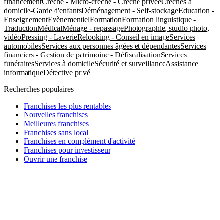
financement
Crèche - Micro-crèche - Crèche privée
Crèches à
domicile-Garde d'enfants
Déménagement - Self-stockage
Education -
Enseignement
Evènementiel
Formation
Formation linguistique -
Traduction
Médical
Ménage - repassage
Photographie, studio photo,
vidéo
Pressing - Laverie
Relooking - Conseil en image
Services
automobiles
Services aux personnes âgées et dépendantes
Services
financiers - Gestion de patrimoine - Défiscalisation
Services
funéraires
Services à domicile
Sécurité et surveillance
Assistance
informatique
Détective privé
Recherches populaires
Franchises les plus rentables
Nouvelles franchises
Meilleures franchises
Franchises sans local
Franchises en complément d'activité
Franchises pour investisseur
Ouvrir une franchise