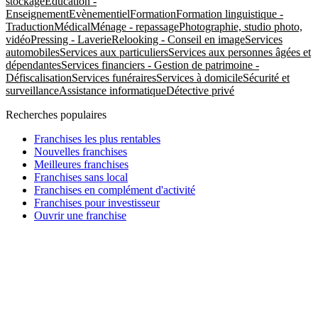
stockage
Education -
Enseignement
Evènementiel
Formation
Formation linguistique -
Traduction
Médical
Ménage - repassage
Photographie, studio photo,
vidéo
Pressing - Laverie
Relooking - Conseil en image
Services
automobiles
Services aux particuliers
Services aux personnes âgées et
dépendantes
Services financiers - Gestion de patrimoine -
Défiscalisation
Services funéraires
Services à domicile
Sécurité et
surveillance
Assistance informatique
Détective privé
Recherches populaires
Franchises les plus rentables
Nouvelles franchises
Meilleures franchises
Franchises sans local
Franchises en complément d'activité
Franchises pour investisseur
Ouvrir une franchise