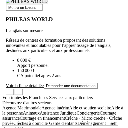
Mettre en favoris
PHILEAS WORLD
L'anglais sur mesure
Réseau de centres de formation proposant des solutions
innovantes et modulables pour l’apprentissage de l’anglais,
destinées aux particuliers et aux professionnels.
8 000 €
Apport personnel
150 000 €
CA potentiel après 2 ans
Voir la fiche détaillée
Demander une documentation
Voir toutes les Franchises Services aux particuliers
Découvrez d'autres secteurs
Agence Matrimoniale
Agence intérim
Aide et soutien scolaire
Aide à
la personne
Animaux
Assistance Juridique
Conciergerie
Courtage
assurance
Courtage en financement
Crèche - Micro-crèche - Crèche
privée
Crèches à domicile-Garde d'enfants
Déménagement - Self-