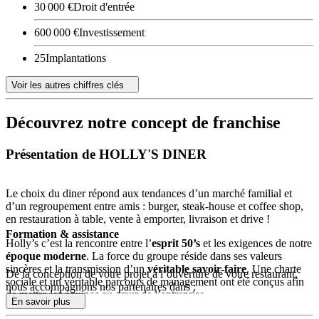
30 000 €
Droit d'entrée
600 000 €
Investissement
25
Implantations
Voir les autres chiffres clés
Découvrez notre concept de franchise
Présentation de HOLLY'S DINER
Le choix du diner répond aux tendances d’un marché familial et
d’un regroupement entre amis : burger, steak-house et coffee shop,
en restauration à table, vente à emporter, livraison et drive !
Formation & assistance
Holly’s c’est la rencontre entre l’
esprit 50’s
et les exigences de notre
époque moderne
. La force du groupe réside dans ses valeurs
sincères et la transmission d’un
véritable savoir-faire
. Une charte
De la conception de votre projet à l’ouverture de votre restaurant,
sociale et un véritable parcours de management ont été conçus afin
nous accompagnons nos partenaires dans :
de mettre les équipes au cœur de l’entreprise.
En savoir plus
La recherche de l’emplacement
C’est le diner revisité, en
restaurant, en drive ou en corner
,