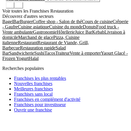
Voir toutes les Franchises Restauration
Découvrez d'autres secteurs
Bagel
Bar
Burger
Coffee shop - Salon de thé
Cours de cuisine
Crêperie
- Gaufre
Cuisine asiatique
Cuisine du monde
Donuts
Food truck -
Vente ambulante
Gastronomie
Hôtellerie
Juice Bar
Kebab
Livraison à
domicile
Marchand de glace
Pizza, Cuisine
italienne
Restaurant
Restaurant de Viande, Grill,
Barbecue
Restauration rapide
Salad
Bar
Sandwicherie
Sushi
Tacos
Traiteur
Vente à emporter
Yaourt Glacé -
Frozen Yogurt
Halal
Recherches populaires
Franchises les plus rentables
Nouvelles franchises
Meilleures franchises
Franchises sans local
Franchises en complément d'activité
Franchises pour investisseur
Ouvrir une franchise