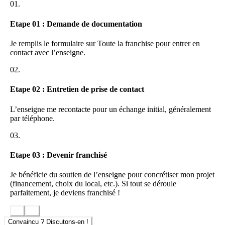
01.
glaces Holly’s artisanales et exclusives.
Une
gamme originale de boissons maison
, cocktails et
Etape 01 : Demande de documentation
bières. Notamment des bières américaines artisanales.
Des
menus pour tous
avec un menu petit prix à 10,90 €
composé de13 items et un prix d’appel à 8,50 € le midi.
Je remplis le formulaire sur Toute la franchise pour entrer en
contact avec l’enseigne.
Tout en comptant sur UN MARKETING COMPLET, CLÉ
EN MAIN !
02.
Une gamme de produits complète aux couleurs de la marque :
Etape 02 : Entretien de prise de contact
vaisselles, tenues équipiers, tablettes tactiles, totems,menus
enfants, sets de table…
L’enseigne me recontacte pour un échange initial, généralement
Une carte mise à jour régulièrement
par téléphone.
Un site Internet responsive national avec un accès régional
Un programme de fidélisation
03.
Une activité régulière sur les réseaux sociaux
Une gestion de l’e-réputation
Etape 03 : Devenir franchisé
Des emailings, des jeux concours
Des campagnes de publicité locales et régionales
Je bénéficie du soutien de l’enseigne pour concrétiser mon projet
Des soirées à thème
(financement, choix du local, etc.). Si tout se déroule
parfaitement, je deviens franchisé !
AVANTAGES A REJOINDRE HOLLY’S DINER :
Des valeurs fortes et une marque engagée dans la
Responsabilité Sociétale des Entreprises autour d’un climat
Convaincu ? Discutons-en !