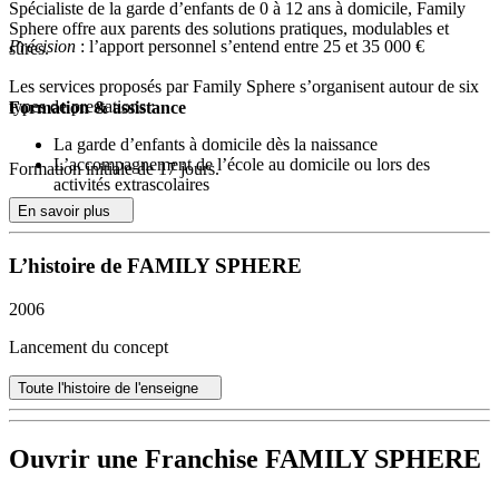
Spécialiste de la garde d’enfants de 0 à 12 ans à domicile, Family
Sphere offre aux parents des solutions pratiques, modulables et
Précision
: l’apport personnel s’entend entre 25 et 35 000 €
sûres.
Les services proposés par Family Sphere s’organisent autour de six
types de prestations :
Formation & assistance
La garde d’enfants à domicile dès la naissance
L’accompagnement de l’école au domicile ou lors des
Formation initiale de 17 jours.
activités extrascolaires
L’aide aux devoirs
En savoir plus
L’organisation des gardes partagées
La garde d’enfants en situation de handicap
L’histoire de FAMILY SPHERE
Le soutien scolaire
Family Sphere est un organisme agréé par l’Etat. Les agences
2006
Family Sphere proposent des services sur-mesure. Chaque demande
de garde d’enfants ou de soutien scolaire est étudiée de façon
Lancement du concept
individuelle et chaque proposition est adaptée aux besoins de la
famille. Pour remplir les missions qui lui sont confiées, le réseau met
Toute l'histoire de l'enseigne
à la disposition des familles des intervenants qualifiés, qui savent
s’adapter aux emplois du temps parfois compliqués des parents et
apporter sécurité, attention et confort aux enfants.
Ouvrir une Franchise FAMILY SPHERE