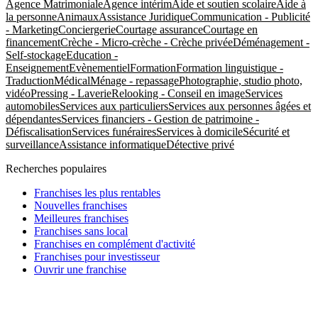
Agence Matrimoniale
Agence intérim
Aide et soutien scolaire
Aide à
la personne
Animaux
Assistance Juridique
Communication - Publicité
- Marketing
Conciergerie
Courtage assurance
Courtage en
financement
Crèche - Micro-crèche - Crèche privée
Déménagement -
Self-stockage
Education -
Enseignement
Evènementiel
Formation
Formation linguistique -
Traduction
Médical
Ménage - repassage
Photographie, studio photo,
vidéo
Pressing - Laverie
Relooking - Conseil en image
Services
automobiles
Services aux particuliers
Services aux personnes âgées et
dépendantes
Services financiers - Gestion de patrimoine -
Défiscalisation
Services funéraires
Services à domicile
Sécurité et
surveillance
Assistance informatique
Détective privé
Recherches populaires
Franchises les plus rentables
Nouvelles franchises
Meilleures franchises
Franchises sans local
Franchises en complément d'activité
Franchises pour investisseur
Ouvrir une franchise