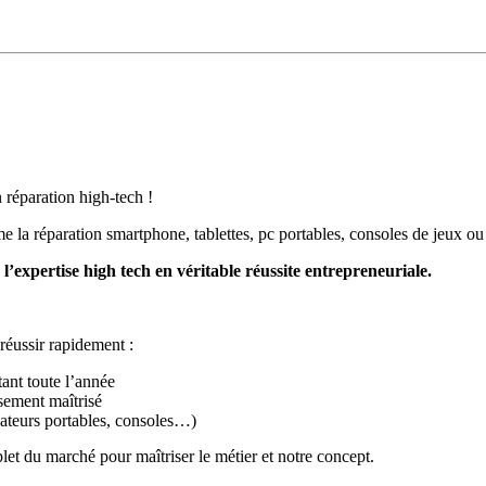
réparation high-tech !
 la réparation smartphone, tablettes, pc portables, consoles de jeux o
xpertise high tech en véritable réussite entrepreneuriale.
éussir rapidement :
ant toute l’année
ssement maîtrisé
nateurs portables, consoles…)
et du marché pour maîtriser le métier et notre concept.