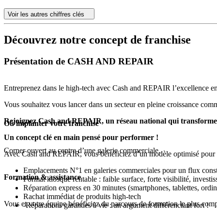
Voir les autres chiffres clés
Découvrez notre concept de franchise
Présentation de CASH AND REPAIR
Entreprenez dans le high-tech avec Cash and REPAIR l’excellence en 
Vous souhaitez vous lancer dans un secteur en pleine croissance comme
Rejoignez Cash and REPAIR, un réseau national qui transforme l’e
Où implanter votre franchise
Un concept clé en main pensé pour performer !
Corner ouvert au centre d’une galerie commerciale.
Avec Cash and REPAIR, vous bénéficiez d’un modèle optimisé pour r
Emplacements N°1 en galeries commerciales pour un flux const
Formation & assistance
Format kiosque rentable : faible surface, forte visibilité, investi
Réparation express en 30 minutes (smartphones, tablettes, ordi
Rachat immédiat de produits high-tech
Vous et votre équipe bénéficiez du parcours de formation le plus compl
-Réparations garanties à vie : un argument différenciant fort !