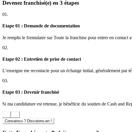
Devenez franchisé(e) en 3 étapes
Un marché porteur
Un concept moderne, différenciant, clé en main, simple et effic
01.
Une marque forte qui allie performance et sens
Des partenaires solides
Etape 01 : Demande de documentation
Un réseau engagé et humain
Une formation et un accompagnement continu
Je remplis le formulaire sur Toute la franchise pour entrer en contact 
Des outils performants
Une rentabilité rapide
02.
Des opportunités de développement
Une équipe spécialement dédiée à votre réussite.
Etape 02 : Entretien de prise de contact
AVANTAGES FINANCIERS A REJOINDRE LE RESEAU CA
L’enseigne me recontacte pour un échange initial, généralement par t
350K€ de CA annuel moyen
03.
700K€ de CA pour les Ateliers les plus performants
62% de taux de marge
Etape 03 : Devenir franchisé
0% de taux de fermeture / 100% des franchisés renouvellent leur 
Si ma candidature est retenue, je bénéficie du soutien de Cash and Repa
Convaincu ? Discutons-en !