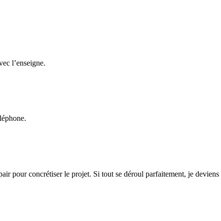
ace
avec l’enseigne.
SH AND REPAIR :
éléphone.
contrat de franchise / 60% des franchisés exploitent plusieurs Ateliers.
ir pour concrétiser le projet. Si tout se déroul parfaitement, je devien