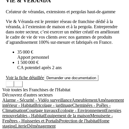
VIE & VÉRANDA
Créateur de vérandas, extensions et pergolas haut-de-gamme
Vie & Véranda est le premier réseau de franchise dédié à la
véranda, à l’extension de maison et à la pergola. Entreprendre
dans notre secteur, c’est exercer un métier créatif en améliorant
le cadre de vie de vos clients avec nos gammes de produits
d’agrandissement 100% sur-mesure et fabriqués en France.
35 000 €
Apport personnel
1 500 000 €
CA potentiel après 2 ans
Voir la fiche détaillée
Demander une documentation
Voir toutes les Franchises de l'Habitat
Découvrez d'autres secteurs
Alarme - Sécurité - Vidéo surveillance
Ameublement
Aménagement
intérieur - Habitat
Bricolage - jardinage
Cheminées - Poêles -
Climatisation
Courtage travaux
Ecologie - Environnement
Energies
renouvelables - Habitat
Equipement de la maison
Menuiserie -
Fenêtres - Huisseries et Portails
Protection de l'habitat
Home
staging
Literie
Déménagement