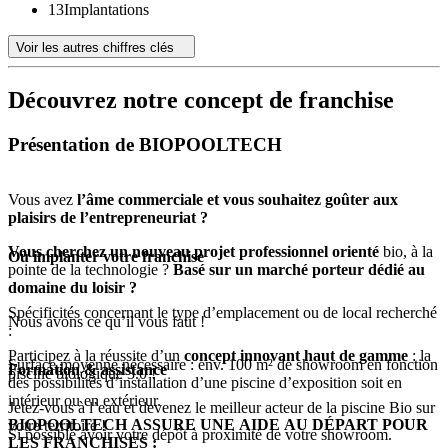
13
Implantations
Voir les autres chiffres clés
Découvrez notre concept de franchise
Présentation de BIOPOOLTECH
Vous avez
l’âme commerciale et vous souhaitez goûter aux
plaisirs de l’entrepreneuriat ?
Vous cherchez un nouveau projet professionnel orienté
bio, à la
Où implanter votre franchise
pointe de la technologie ?
Basé sur un marché porteur dédié au
domaine du loisir ?
Spécificités concernant le type d’emplacement ou de local recherché
Nous avons ce qu’il vous faut !
:
Participez à la réussite d’un
concept innovant haut de gamme
: la
Surface moyenne nécessaire : env. 100 m² de showroom en fonction
Formation & assistance
piscine biologique 3.0 !
des possibilités d’installation d’une piscine d’exposition soit en
intérieur ou en extérieur.
Jetez-vous à l’eau et devenez le meilleur acteur de la piscine Bio sur
BIOPOOLTECH ASSURE UNE AIDE AU DÉPART POUR
votre territoire !
Si possible avoir votre dépôt à proximité de votre showroom.
LES FRANCHISES :