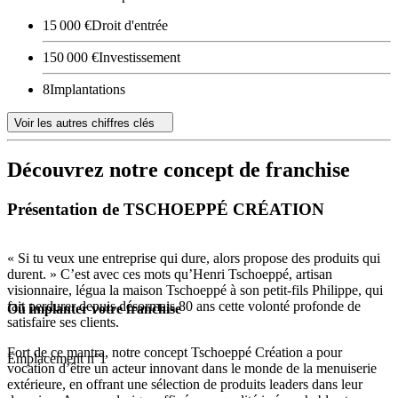
15 000 €
Droit d'entrée
150 000 €
Investissement
8
Implantations
Voir les autres chiffres clés
Découvrez notre concept de franchise
Présentation de TSCHOEPPÉ CRÉATION
« Si tu veux une entreprise qui dure, alors propose des produits qui
durent. » C’est avec ces mots qu’Henri Tschoeppé, artisan
visionnaire, légua la maison Tschoeppé à son petit-fils Philippe, qui
fait perdurer depuis désormais 80 ans cette volonté profonde de
Où implanter votre franchise
satisfaire ses clients.
Fort de ce mantra, notre concept Tschoeppé Création a pour
Emplacement n°1
vocation d’être un acteur innovant dans le monde de la menuiserie
extérieure, en offrant une sélection de produits leaders dans leur