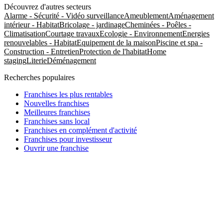
Découvrez d'autres secteurs
Alarme - Sécurité - Vidéo surveillance
Ameublement
Aménagement
intérieur - Habitat
Bricolage - jardinage
Cheminées - Poêles -
Climatisation
Courtage travaux
Ecologie - Environnement
Energies
renouvelables - Habitat
Equipement de la maison
Piscine et spa -
Construction - Entretien
Protection de l'habitat
Home
staging
Literie
Déménagement
Recherches populaires
Franchises les plus rentables
Nouvelles franchises
Meilleures franchises
Franchises sans local
Franchises en complément d'activité
Franchises pour investisseur
Ouvrir une franchise