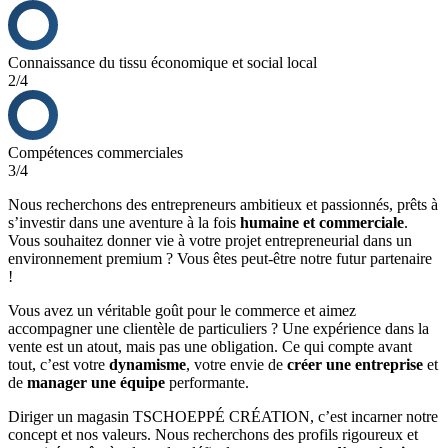
Large offre de produits premium : Notre offre répond à la
majorité des besoins du marché
Connaissance du tissu économique et social local
Expertise technique : Savoir-faire et innovations terrain
2/4
(installation, motorisation, etc.)
Accompagnement global : Des experts à vos côtés à chaque
étape, de l’ouverture à la gestion quotidienne
Satisfaction client sur la durée : Fidélisation de la clientèle sur
Compétences commerciales
le long terme
3/4
Produits à forte marge : Maximisation des bénéfices afin de
rentabiliser rapidement à votre franchise
Nous recherchons des entrepreneurs ambitieux et passionnés, prêts à
s’investir dans une aventure à la fois
humaine et commerciale
.
AVANTAGES FINANCIERS À REJOINDRE LE RÉSEAU
Vous souhaitez donner vie à votre projet entrepreneurial dans un
TSCHOEPPE CRÉATION :
environnement premium ? Vous êtes peut-être notre futur partenaire
CA réalisable après 2 ans : 800 000 €
!
Cible rémunération total du dirigeant : 100 000€, soit :
Vous avez un véritable goût pour le commerce et aimez
Rémunération annuelle : à partir de 50 000 €
accompagner une clientèle de particuliers ? Une expérience dans la
Rentabilité : à partir de 20 000 € + SCI 30 000€
vente est un atout, mais pas une obligation. Ce qui compte avant
tout, c’est votre
dynamisme
, votre envie de
créer une entreprise
et
de
manager une équipe
performante.
Diriger un magasin TSCHOEPPÉ CRÉATION, c’est incarner notre
concept et nos valeurs. Nous recherchons des profils rigoureux et