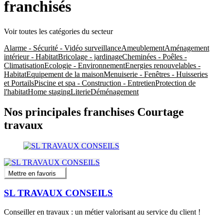
franchisés
Voir toutes les catégories du secteur
Alarme - Sécurité - Vidéo surveillance
Ameublement
Aménagement
intérieur - Habitat
Bricolage - jardinage
Cheminées - Poêles -
Climatisation
Ecologie - Environnement
Energies renouvelables -
Habitat
Equipement de la maison
Menuiserie - Fenêtres - Huisseries
et Portails
Piscine et spa - Construction - Entretien
Protection de
l'habitat
Home staging
Literie
Déménagement
Nos principales franchises Courtage
travaux
Mettre en favoris
SL TRAVAUX CONSEILS
Conseiller en travaux : un métier valorisant au service du client !