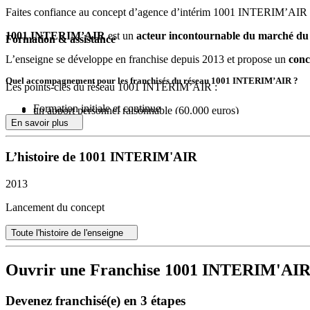
Faites confiance au concept d’agence d’intérim 1001 INTERIM’AIR
1001 INTERIM’AIR
est un
acteur incontournable du marché du 
Formation & assistance
L’enseigne se développe en franchise depuis 2013 et propose un
conc
Quel accompagnement pour les franchisés du réseau 1001 INTERIM’AIR ?
Les points-clés du réseau 1001 INTERIM’AIR :
Formation initiale et continue
un apport personnel raisonnable (60.000 euros)
Accompagnement tout au long du contrat de franchisé
un chiffre d’affaires réalisable à 2 ans de 3.000.000 €
En savoir plus
Accès aux accords-cadres négociés par la tête de réseau
un local commercial de 80 m² en moyenne
Service communication interne dédié
un contrat de franchise
L’histoire de 1001 INTERIM'AIR
Logiciel informatique - Dématérialisation - Hotline
un suivi complet des franchisés
Enseigne - Signalétique
un marché porteur
Documents de certification
2013
Outils métiers
Lancement du concept
Aide pour l’obtention de garantie financière
Accompagnement dans la formalisation du business plan
Toute l'histoire de l'enseigne
Ouvrir une Franchise 1001 INTERIM'AI
Devenez franchisé(e) en 3 étapes