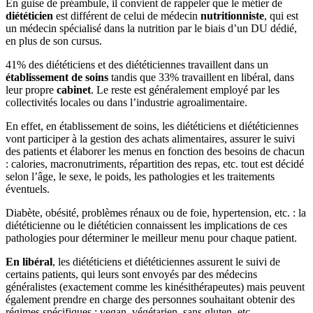
En guise de préambule, il convient de rappeler que le métier de
diététicien
est différent de celui de médecin
nutritionniste
, qui est
un médecin spécialisé dans la nutrition par le biais d’un DU dédié,
en plus de son cursus.
41% des diététiciens et des diététiciennes travaillent dans un
établissement de soins
tandis que 33% travaillent en libéral, dans
leur propre
cabinet
. Le reste est généralement employé par les
collectivités locales ou dans l’industrie agroalimentaire.
En effet, en établissement de soins, les diététiciens et diététiciennes
vont participer à la gestion des achats alimentaires, assurer le suivi
des patients et élaborer les menus en fonction des besoins de chacun
: calories, macronutriments, répartition des repas, etc. tout est décidé
selon l’âge, le sexe, le poids, les pathologies et les traitements
éventuels.
Diabète, obésité, problèmes rénaux ou de foie, hypertension, etc. : la
diététicienne ou le diététicien connaissent les implications de ces
pathologies pour déterminer le meilleur menu pour chaque patient.
En libéral
, les diététiciens et diététiciennes assurent le suivi de
certains patients, qui leurs sont envoyés par des médecins
généralistes (exactement comme les kinésithérapeutes) mais peuvent
également prendre en charge des personnes souhaitant obtenir des
régimes spécifiques : vegan, végétarien, sans gluten, etc.