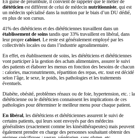
En guise de préambule, il convient de rappeler que le métier de
diététicien
est différent de celui de médecin
nutritionniste
, qui est
un médecin spécialisé dans la nutrition par le biais d’un DU dédié,
en plus de son cursus.
41% des diététiciens et des diététiciennes travaillent dans un
établissement de soins
tandis que 33% travaillent en libéral, dans
leur propre
cabinet
. Le reste est généralement employé par les
collectivités locales ou dans l’industrie agroalimentaire.
En effet, en établissement de soins, les diététiciens et diététiciennes
vont participer à la gestion des achats alimentaires, assurer le suivi
des patients et élaborer les menus en fonction des besoins de chacun
: calories, macronutriments, répartition des repas, etc. tout est décidé
selon l’âge, le sexe, le poids, les pathologies et les traitements
éventuels.
Diabète, obésité, problèmes rénaux ou de foie, hypertension, etc. : la
diététicienne ou le diététicien connaissent les implications de ces
pathologies pour déterminer le meilleur menu pour chaque patient.
En libéral
, les diététiciens et diététiciennes assurent le suivi de
certains patients, qui leurs sont envoyés par des médecins
généralistes (exactement comme les kinésithérapeutes) mais peuvent
également prendre en charge des personnes souhaitant obtenir des
régimes spécifiques : vegan, végétarien, sans gluten, etc.