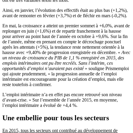
ont été très variables selon les mois.
Ainsi, en janvier, l’évolution des effectifs était au plus bas (+1,2%),
avant de remonter en février (+3,7%) et de fléchir en mars (-0,2%).
En mai, la croissance a atteint un premier sommet à +6,0%, avant de
replonger en juin (+1,6%) et de repartir franchement à la hausse
pour arriver au point haut de l’année en octobre à +9,6%. Sur la fin
de l’année, même en prenant en compte le décrochage ponctuel
après les attentats (+5%), la tendance reste nettement orientée à la
hausse avec +9,40% de progression enregistrée en décembre. «
Avec
un niveau de croissance du PIB de 1,1 % enregistré en 2015, des
emplois intérimaires ont pu être recréés. Sans l’intérim, ces
opportunités d’emploi n’auraient pas existé
» souligne Prismemploi
qui ajoute prudemment, « la progression annuelle de l’emploi
intérimaire est encourageante pour la création d’emploi, mais elle
reste toutefois à confirmer.
L’emploi intérimaire n’a en effet pas encore retrouvé son niveau
d’avant-crise. » Sur l’ensemble de l’année 2015, en moyenne,
l’emploi intérimaire a évolué de +4,4 %.
Une embellie pour tous les secteurs
En 2015, tous les secteurs ont contribué au développement de