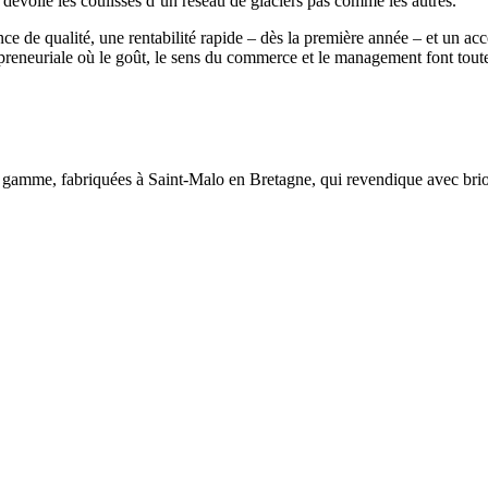
dévoile les coulisses d’un réseau de glaciers pas comme les autres.
gence de qualité, une rentabilité rapide – dès la première année – et un 
epreneuriale où le goût, le sens du commerce et le management font toute
gamme, fabriquées à Saint-Malo en Bretagne, qui revendique avec brio 