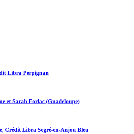
édit Libra Perpignan
que et Sarah Forlac (Guadeloupe)
te, Crédit Libra Segré-en-Anjou Bleu