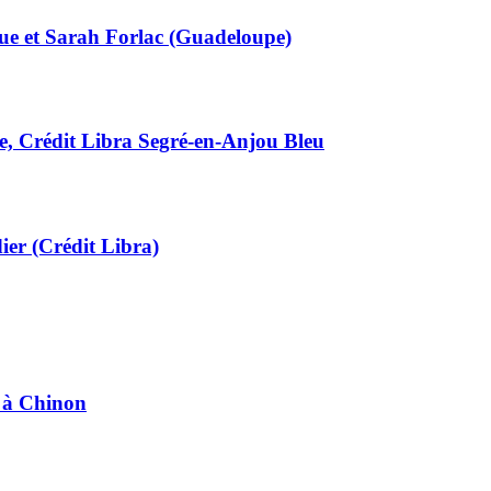
que et Sarah Forlac (Guadeloupe)
te, Crédit Libra Segré-en-Anjou Bleu
ier (Crédit Libra)
e à Chinon