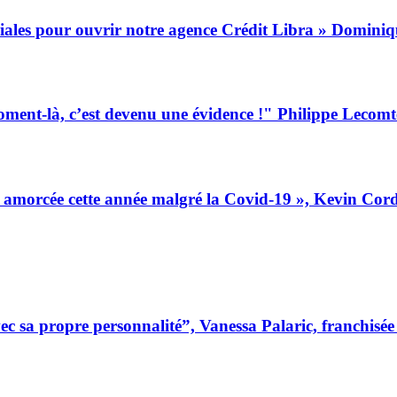
uriales pour ouvrir notre agence Crédit Libra » Domini
moment-là, c’est devenu une évidence !" Philippe Lecom
n amorcée cette année malgré la Covid-19 », Kevin Cord
 sa propre personnalité”, Vanessa Palaric, franchisé