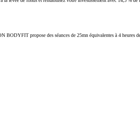
 la levée de fonds et rentabilisez votre investissement avec 14,5 % de re
IRON BODYFIT propose des séances de 25mn équivalentes à 4 heures de c