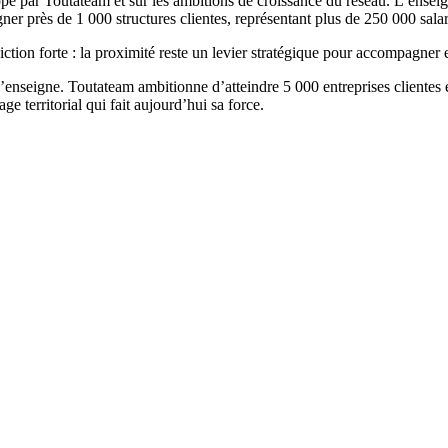
é par Toutateam et sur les ambitions de croissance du réseau. L’enseign
er près de 1 000 structures clientes, représentant plus de 250 000 salar
tion forte : la proximité reste un levier stratégique pour accompagner e
l’enseigne. Toutateam ambitionne d’atteindre 5 000 entreprises clientes e
e territorial qui fait aujourd’hui sa force.