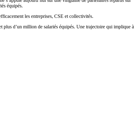
e s’appuie aujourd’hui sur une vingtaine de partenaires répartis sur
iés équipés.
fficacement les entreprises, CSE et collectivités.
t plus d’un million de salariés équipés. Une trajectoire qui implique à