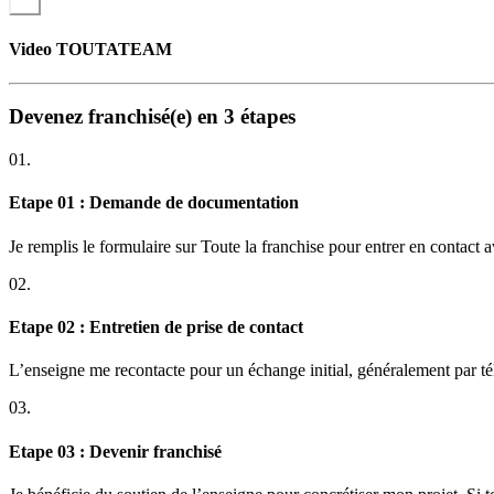
Vous bénéficiez de la solidarité des membres du réseau
: Le 
en visioconférence sont organisées, afin de s’échanger des infor
disposition.
Video TOUTATEAM
Avantages financiers à rejoindre notre réseau :
Devenez franchisé(e) en 3 étapes
En moyenne, le territoire d’un membre du réseau compte 1500 pr
La marge brute étant de 80% après règlement des royalties et du c
01.
Etape 01 : Demande de documentation
Je remplis le formulaire sur Toute la franchise pour entrer en contact 
02.
Etape 02 : Entretien de prise de contact
L’enseigne me recontacte pour un échange initial, généralement par t
03.
Etape 03 : Devenir franchisé