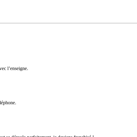
réseau d’indépendants Toutateam a pour valeur première la solidarité et
mations, des conseils et d’échanger avec la tête de réseau sur les évolut
ospects. Avec « seulement » 200 clients sur ces 1500 prospects, le chi
oût de revient du produit, le retour sur investissement et le délai de re
avec l’enseigne.
éléphone.