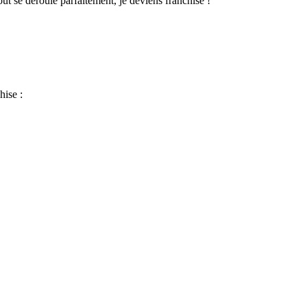
out se déroule parfaitement, je deviens franchisé !
hise :