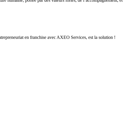
re humaine, portée par des valeurs fortes, de l’accompagnement, et
entrepreneuriat en franchise avec AXEO Services, est la solution !