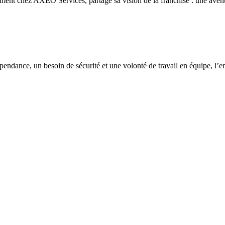
t chez AXEO Services, partage sa vision de la franchise : une aventu
épendance, un besoin de sécurité et une volonté de travail en équipe, l’