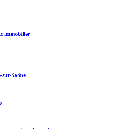
ic immobilier
e-sur-Saône
s