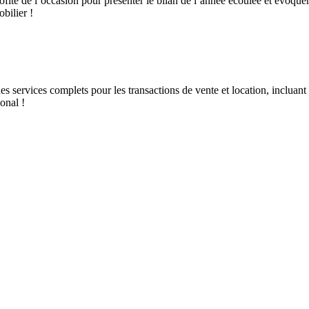
ité de l’occasion pour présenter le bilan de l’année écoulée et évoquer
bilier !
 services complets pour les transactions de vente et location, incluant 
onal !