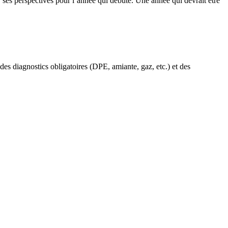
 ses perspectives pour l’année qui débute. Une année qui devrait être
des diagnostics obligatoires (DPE, amiante, gaz, etc.) et des