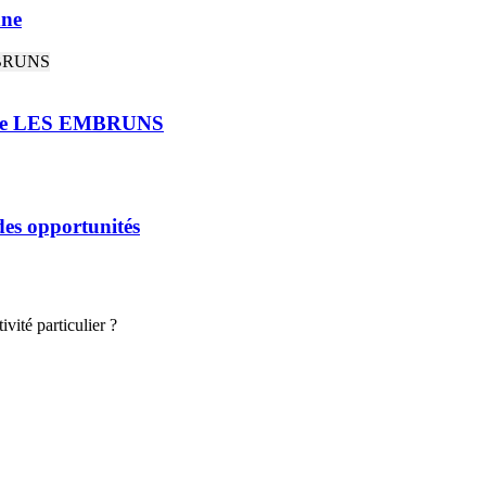
nne
rie LES EMBRUNS
 des opportunités
vité particulier ?