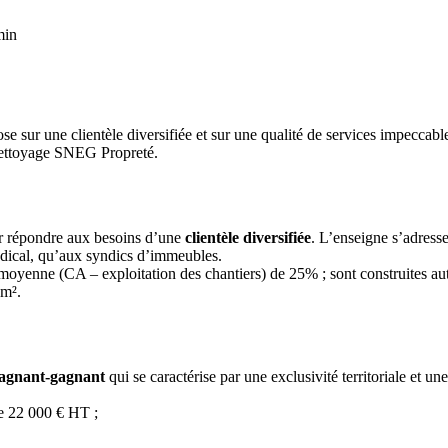
min
 sur une clientèle diversifiée et sur une qualité de services impeccabl
 nettoyage SNEG Propreté.
ur répondre aux besoins d’une
clientèle diversifiée
. L’enseigne s’adresse
 médical, qu’aux syndics d’immeubles.
yenne (CA – exploitation des chantiers) de 25% ; sont construites auto
 m².
agnant-gagnant
qui se caractérise par une exclusivité territoriale et un
 de 22 000 € HT ;