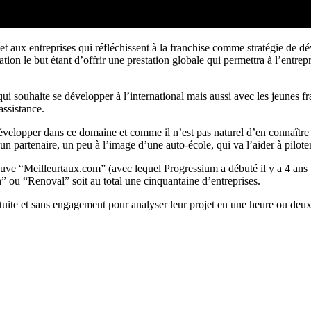
t aux entreprises qui réfléchissent à la franchise comme stratégie de dé
n le but étant d’offrir une prestation globale qui permettra à l’entrepri
ui souhaite se développer à l’international mais aussi avec les jeunes 
assistance.
évelopper dans ce domaine et comme il n’est pas naturel d’en connaître 
 partenaire, un peu à l’image d’une auto-école, qui va l’aider à piloter
ouve “Meilleurtaux.com” (avec lequel Progressium a débuté il y a 4 ans 
n” ou “Renoval” soit au total une cinquantaine d’entreprises.
te et sans engagement pour analyser leur projet en une heure ou deux ,ap