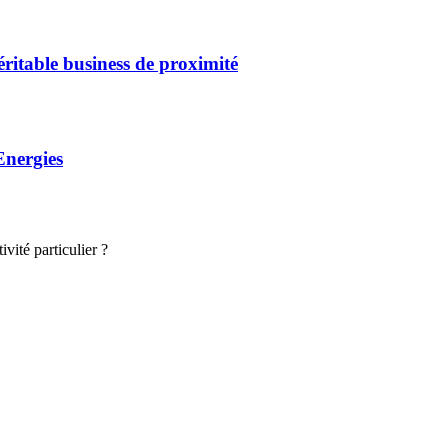
éritable business de proximité
Energies
vité particulier ?