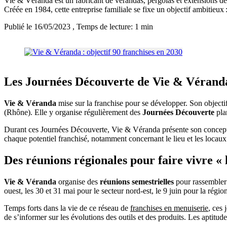
Vie & Véranda est un fabricant de vérandas, pergolas et extensions de
Créée en 1984, cette entreprise familiale se fixe un objectif ambitieux
Publié le 16/05/2023
, Temps de lecture: 1 min
Les Journées Découverte de Vie & Véranda 
Vie & Véranda
mise sur la franchise pour se développer. Son objectif
(Rhône). Elle y organise régulièrement des
Journées Découverte
plan
Durant ces Journées Découverte, Vie & Véranda présente son concept.
chaque potentiel franchisé, notamment concernant le lieu et les locau
Des réunions régionales pour faire vivre «
Vie & Véranda
organise des
réunions semestrielles
pour rassembler 
ouest, les 30 et 31 mai pour le secteur nord-est, le 9 juin pour la régio
Temps forts dans la vie de ce réseau de
franchises en menuiserie
, ces 
de s’informer sur les évolutions des outils et des produits. Les aptitu