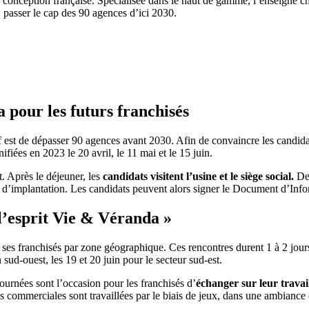
 conception française. Spécialisée dans le haut de gamme, l’enseigne ch
 : passer le cap des 90 agences d’ici 2030.
pour les futurs franchisés
 est de dépasser 90 agences avant 2030. Afin de convaincre les candidats
ifiées en 2023 le 20 avril, le 11 mai et le 15 juin.
 Après le déjeuner, les
candidats visitent l’usine et le siège social.
De
x d’implantation. Les candidats peuvent alors signer le Document d’Info
 l’esprit Vie & Véranda »
ses franchisés par zone géographique. Ces rencontres durent 1 à 2 jours
n sud-ouest, les 19 et 20 juin pour le secteur sud-est.
journées sont l’occasion pour les franchisés d’
échanger sur leur travai
des commerciales sont travaillées par le biais de jeux, dans une ambiance