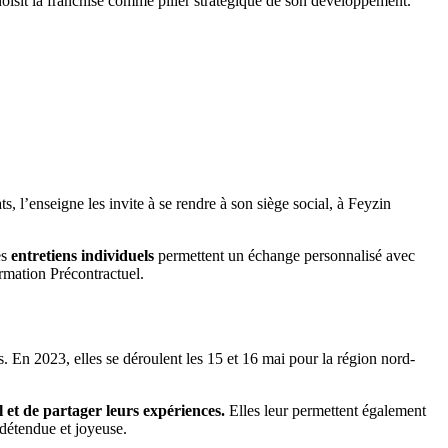
oisit la franchise comme pilier stratégique de son développement.
, l’enseigne les invite à se rendre à son siège social, à Feyzin
s
entretiens individuels
permettent un échange personnalisé avec
rmation Précontractuel.
. En 2023, elles se déroulent les 15 et 16 mai pour la région nord-
l et de partager leurs expériences.
Elles leur permettent également
 détendue et joyeuse.