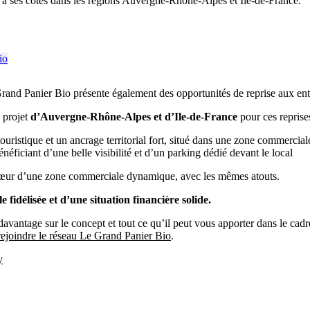
e à ses côtés dans les régions Auvergne-Rhône-Alpes et Ile-de-France.
rand Panier Bio présente également des opportunités de reprise aux entr
 projet
d’Auvergne-Rhône-Alpes et d’Ile-de-France
pour ces reprise
istique et un ancrage territorial fort, situé dans une zone commerciale 
ficiant d’une belle visibilité et d’un parking dédié devant le local
cœur d’une zone commerciale dynamique, avec les mêmes atouts.
e fidélisée et d’une situation financière solide.
 davantage sur le concept et tout ce qu’il peut vous apporter dans le cad
rejoindre le réseau Le Grand Panier Bio
.
y