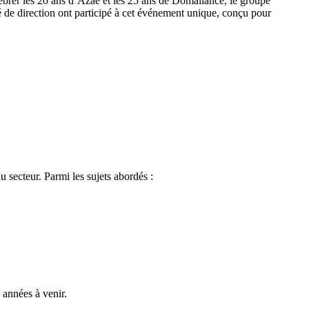
élébrer les 20 ans d’Azaé et les 25 ans de Domaliance, le groupe
 de direction ont participé à cet événement unique, conçu pour
u secteur. Parmi les sujets abordés :
 années à venir.