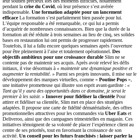
leur soutien précieux lors des moments difficiles, notamment
pendant la
crise du Covid
, où leur présence s’est avérée
indispensable.
Une formation adaptée pour un lancement
efficace
La formation s’est parfaitement bien passée pour lui.
L’équipe responsable a été remarquable, ce qui lui a permis
d’acquérir de nombreuses connaissances. Bien que la durée de la
formation ait été réduite à trois semaines au lieu de cinq, ses solides
bases en restauration lui ont permis de progresser rapidement.
Toutefois, il lui a fallu encore quelques semaines après l’ouverture
pour être pleinement à l’aise et totalement opérationnel.
Des
objectifs ambitieux pour une croissance durable
Slim ne se
contente pas de maintenir ses acquis. Après avoir relevé les défis
initiaux, il vise désormais à
« maintenir une dynamique positive et
augmenter la rentabilité. »
Parmi ses projets innovants, il mise sur le
développement des marques virtuelles, comme «
Poutine Pops
»,
une initiative prometteuse qui illustre son esprit avant-gardiste :
«
Tant qu’il y aura des opportunités dans ce domaine, je serai le
premier à les saisir. »
Innover pour fidéliser la clientèle
Pour
attirer et fidéliser sa clientèle, Slim met en place des stratégies
adaptées. Il propose une carte de fidélité dématérialisée, des offres
promotionnelles attractives pour les commandes via
Uber Eats
et
Deliveroo, ainsi que des campagnes trimestrielles en magasin. Ces
initiatives témoignent de sa volonté de placer l’expérience client au
centre de ses priorités, tout en favorisant la croissance de son
activité.
Un conseil pour les futurs franchisés : laisser parler la