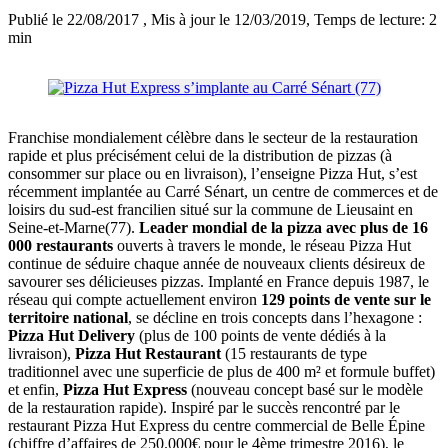
Publié le 22/08/2017
, Mis à jour le 12/03/2019
, Temps de lecture: 2
min
Franchise mondialement célèbre dans le secteur de la restauration
rapide et plus précisément celui de la distribution de pizzas (à
consommer sur place ou en livraison), l’enseigne Pizza Hut, s’est
récemment implantée au Carré Sénart, un centre de commerces et de
loisirs du sud-est francilien situé sur la commune de Lieusaint en
Seine-et-Marne(77).
Leader mondial de la pizza avec plus de 16
000 restaurants
ouverts à travers le monde, le réseau Pizza Hut
continue de séduire chaque année de nouveaux clients désireux de
savourer ses délicieuses pizzas. Implanté en France depuis 1987, le
réseau qui compte actuellement environ
129 points de vente sur le
territoire national
, se décline en trois concepts dans l’hexagone :
Pizza Hut Delivery
(plus de 100 points de vente dédiés à la
livraison),
Pizza Hut Restaurant
(15 restaurants de type
traditionnel avec une superficie de plus de 400 m² et formule buffet)
et enfin,
Pizza Hut Express
(nouveau concept basé sur le modèle
de la restauration rapide). Inspiré par le succès rencontré par le
restaurant Pizza Hut Express du centre commercial de Belle Épine
(chiffre d’affaires de 250.000€ pour le 4ème trimestre 2016), le