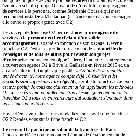
ont quitté un poste de cadre pour
se reconvertir
, d’autres encore ont
évolué au sein du groupe O2 avant de d’ouvrir leur propre agence
de services à la personne, comme Stéphanie Coussié qui s’est
récemment installée à Montauban (cf. Ancienne assistante ménagère,
elle ouvre sa propre agence avec O2).
Le concept de franchise O2 permet d’
ouvrir une agence de
services à la personne en bénéficiant d’un solide
accompagnement
, adapté en fonction de son bagage. Devenir
franchisé O2 c’est aussi profiter directement de la
notoriété de
l’enseigne et de tous les outils pour réussir son projet
d’entreprise
comme en témoigne Thierry Fanthou : L’entrepreneur
a ouvert son agence O2 à Brive-la-Gaillarde en février 2015 et, un
an après, tire un bilan plus que positif.
« Au bout de la première
année d’activité, notre agence compte déjà 16 salariés et
les
résultats sont supérieurs aux objectifs
, certifie le franchisé.
Le bilan
est très positif. Je constate clairement qu’en appliquant les méthodes
O2, le succès vient naturellement. Sans hésiter, je recommande la
franchise O2 à tous les entrepreneurs qui souhaitent s’engager dans
un secteur qui a du sens. »
Envie d’en savoir plus sur les modalités pour ouvrir une franchise
O2 ? Rendez vous sur la fiche franchise O2
Le réseau O2 participe au salon de la franchise de Paris
.
L’occasion idéale pour rencontrer l’équipe de développement de