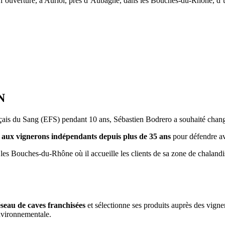
ouverture, à Auriol, près d’Aubagne, dans les Bouches-du-Rhône, d’un
N
çais du Sang (EFS) pendant 10 ans, Sébastien Bodrero a souhaité change
elle aux vignerons indépendants depuis plus de 35 ans
pour défendre ave
les Bouches-du-Rhône où il accueille les clients de sa zone de chalandise
seau de caves franchisées
et sélectionne ses produits auprès des vigne
Environnementale.