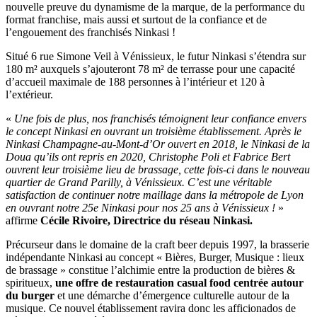
nouvelle preuve du dynamisme de la marque, de la performance du
format franchise, mais aussi et surtout de la confiance et de
l’engouement des franchisés Ninkasi !
Situé 6 rue Simone Veil à Vénissieux, le futur Ninkasi s’étendra sur
180 m² auxquels s’ajouteront 78 m² de terrasse pour une capacité
d’accueil maximale de 188 personnes à l’intérieur et 120 à
l’extérieur.
«
Une fois de plus, nos franchisés témoignent leur confiance envers
le concept Ninkasi en ouvrant un troisième établissement. Après le
Ninkasi Champagne-au-Mont-d’Or ouvert en 2018, le Ninkasi de la
Doua qu’ils ont repris en 2020, Christophe Poli et Fabrice Bert
ouvrent leur troisième lieu de brassage, cette fois-ci dans le nouveau
quartier de Grand Parilly, à Vénissieux. C’est une véritable
satisfaction de continuer notre maillage dans la métropole de Lyon
en ouvrant notre 25e Ninkasi pour nos 25 ans à Vénissieux !
»
affirme
Cécile Rivoire, Directrice du réseau Ninkasi.
Précurseur dans le domaine de la craft beer depuis 1997, la brasserie
indépendante Ninkasi au concept « Bières, Burger, Musique : lieux
de brassage » constitue l’alchimie entre la production de bières &
spiritueux,
une offre de restauration casual food centrée autour
du burger
et une démarche d’émergence culturelle autour de la
musique. Ce nouvel établissement ravira donc les afficionados de