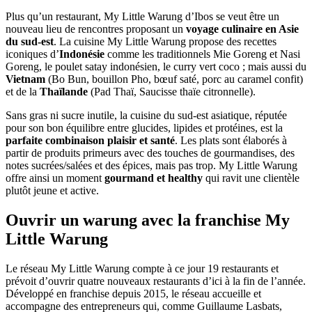
Plus qu’un restaurant, My Little Warung d’Ibos se veut être un
nouveau lieu de rencontres proposant un
voyage culinaire en Asie
du sud-est
. La cuisine My Little Warung propose des recettes
iconiques d’
Indonésie
comme les traditionnels Mie Goreng et Nasi
Goreng, le poulet satay indonésien, le curry vert coco ; mais aussi du
Vietnam
(Bo Bun, bouillon Pho, bœuf saté, porc au caramel confit)
et de la
Thaïlande
(Pad Thaï, Saucisse thaïe citronnelle).
Sans gras ni sucre inutile, la cuisine du sud-est asiatique, réputée
pour son bon équilibre entre glucides, lipides et protéines, est la
parfaite combinaison plaisir et santé
. Les plats sont élaborés à
partir de produits primeurs avec des touches de gourmandises, des
notes sucrées/salées et des épices, mais pas trop. My Little Warung
offre ainsi un moment
gourmand et healthy
qui ravit une clientèle
plutôt jeune et active.
Ouvrir un warung avec la franchise My
Little Warung
Le réseau My Little Warung compte à ce jour 19 restaurants et
prévoit d’ouvrir quatre nouveaux restaurants d’ici à la fin de l’année.
Développé en franchise depuis 2015, le réseau accueille et
accompagne des entrepreneurs qui, comme Guillaume Lasbats,