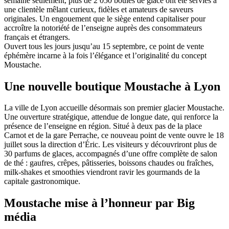
semaine seulement, plus de 2 050 boules de glace ont été servies à
une clientèle mêlant curieux, fidèles et amateurs de saveurs
originales. Un engouement que le siège entend capitaliser pour
accroître la notoriété de l’enseigne auprès des consommateurs
français et étrangers.
Ouvert tous les jours jusqu’au 15 septembre, ce point de vente
éphémère incarne à la fois l’élégance et l’originalité du concept
Moustache.
Une nouvelle boutique Moustache à Lyon
La ville de Lyon accueille désormais son premier glacier Moustache.
Une ouverture stratégique, attendue de longue date, qui renforce la
présence de l’enseigne en région. Situé à deux pas de la place
Carnot et de la gare Perrache, ce nouveau point de vente ouvre le 18
juillet sous la direction d’Éric. Les visiteurs y découvriront plus de
30 parfums de glaces, accompagnés d’une offre complète de salon
de thé : gaufres, crêpes, pâtisseries, boissons chaudes ou fraîches,
milk-shakes et smoothies viendront ravir les gourmands de la
capitale gastronomique.
Moustache mise à l’honneur par Big
média