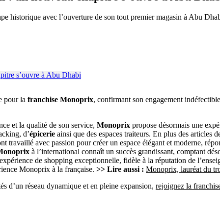
pe historique avec l’ouverture de son tout premier magasin à Abu Dhab
e pour la
franchise Monoprix
, confirmant son engagement indéfectible
e et la qualité de son service,
Monoprix
propose désormais une expér
acking, d’
épicerie
ainsi que des espaces traiteurs. En plus des articles 
 travaillé avec passion pour créer un espace élégant et moderne, répond
Monoprix
à l’international connaît un succès grandissant, comptant dé
périence de shopping exceptionnelle, fidèle à la réputation de l’enseig
ience Monoprix à la française.
>> Lire aussi :
Monoprix, lauréat du tr
ôtés d’un réseau dynamique et en pleine expansion,
rejoignez la franchi