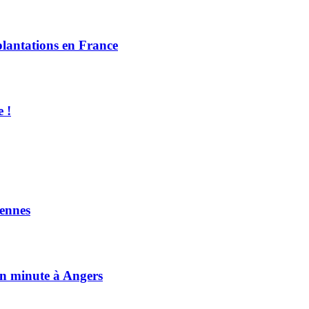
plantations en France
e !
ennes
on minute à Angers