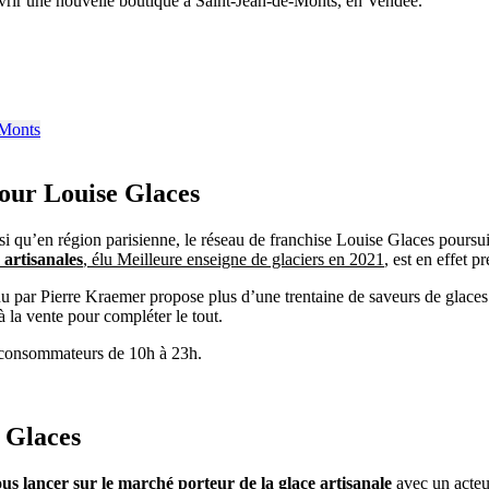
ouvrir une nouvelle boutique à Saint-Jean-de-Monts, en Vendée.
pour Louise Glaces
i qu’en région parisienne, le réseau de franchise Louise Glaces poursuit
s artisanales
, élu Meilleure enseigne de glaciers en 2021
, est en effet 
nu par Pierre Kraemer propose plus d’une trentaine de saveurs de glaces 
la vente pour compléter le tout.
es consommateurs de 10h à 23h.
e Glaces
us lancer sur le marché porteur de la glace artisanale
avec un acteur